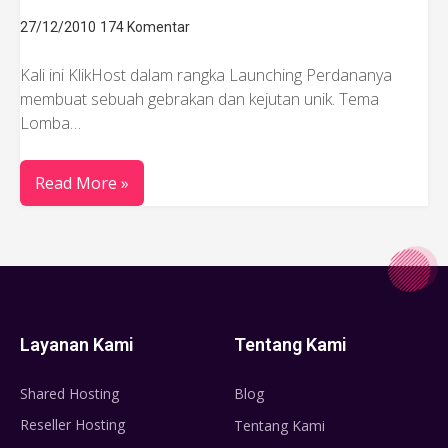
27/12/2010
174 Komentar
Kali ini KlikHost dalam rangka Launching Perdananya
membuat sebuah gebrakan dan kejutan unik. Tema
Lomba…
Read More »
Layanan Kami
Tentang Kami
Shared Hosting
Blog
Reseller Hosting
Tentang Kami