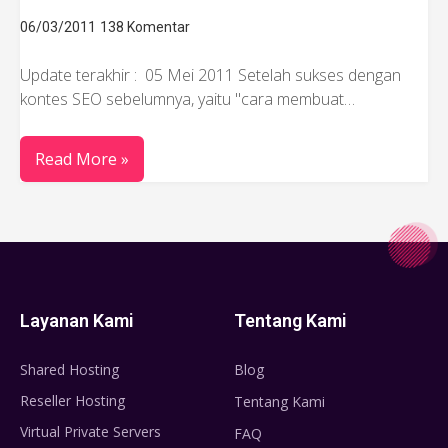
06/03/2011
138 Komentar
Update terakhir : 05 Mei 2011 Setelah sukses dengan
kontes SEO sebelumnya, yaitu "cara membuat…
Read More »
Layanan Kami
Tentang Kami
Shared Hosting
Blog
Reseller Hosting
Tentang Kami
Virtual Private Servers
FAQ