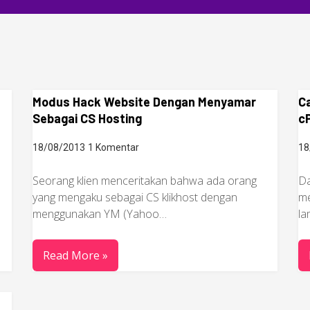
Modus Hack Website Dengan Menyamar
C
Sebagai CS Hosting
cP
18/08/2013
1 Komentar
18
Seorang klien menceritakan bahwa ada orang
Da
yang mengaku sebagai CS klikhost dengan
me
menggunakan YM (Yahoo…
la
Read More »