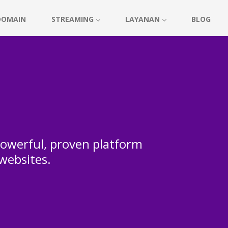
DOMAIN
STREAMING
LAYANAN
BLOG
 powerful, proven platform
 websites.