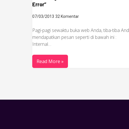
Error”
07/03/2013
32 Komentar
Pagi-pagi sewaktu buka web Anda, tiba-tiba An
mendapatkan pesan seperti di bawah ini :
Internal…
Read More »