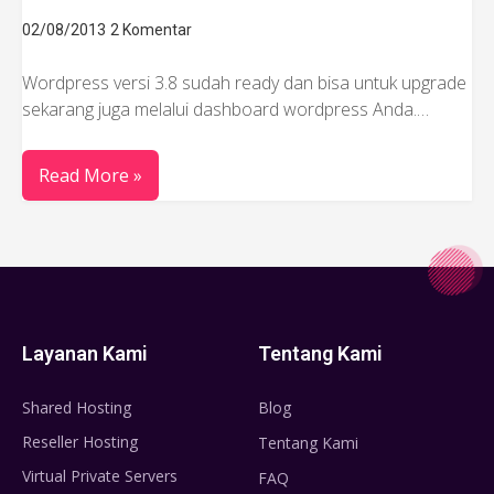
02/08/2013
2 Komentar
Wordpress versi 3.8 sudah ready dan bisa untuk upgrade
sekarang juga melalui dashboard wordpress Anda.…
Read More »
Layanan Kami
Tentang Kami
Shared Hosting
Blog
Reseller Hosting
Tentang Kami
Virtual Private Servers
FAQ