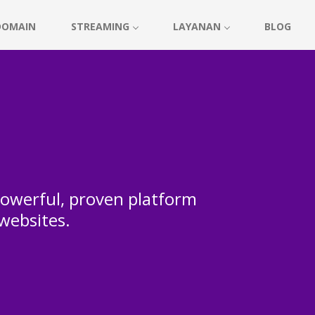
DOMAIN
STREAMING
LAYANAN
BLOG
 powerful, proven platform
 websites.