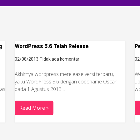
g
WordPress 3.6 Telah Release
P
02/08/2013
Tidak ada komentar
02
Akhirnya wordpress merelease versi terbaru,
Wo
yaitu WordPress 3.6 dengan codename Oscar
up
tas
pada 1 Agustus 2013…
wo
Read More »