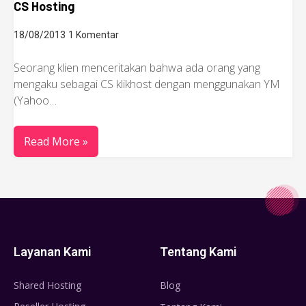
CS Hosting
18/08/2013
1 Komentar
Seorang klien menceritakan bahwa ada orang yang
mengaku sebagai CS klikhost dengan menggunakan YM
(Yahoo…
Read More »
Layanan Kami
Tentang Kami
Shared Hosting
Blog