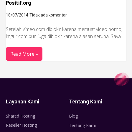
Positif.org
18/07/2014
Tidak ada komentar
Setelah vimeo.com diblokir karena memuat video porno,
imgur.com pun juga diblokir karena alasan serupa. Saya…
Read More »
Layanan Kami
Tentang Kami
Shared Hosting
Blog
Reseller Hosting
Tentang Kami