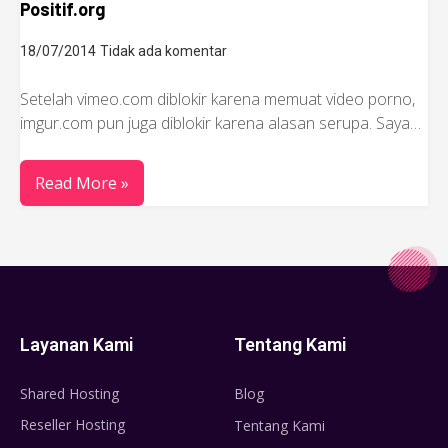
Positif.org
18/07/2014
Tidak ada komentar
Setelah vimeo.com diblokir karena memuat video porno,
imgur.com pun juga diblokir karena alasan serupa. Saya…
Read More »
Layanan Kami
Tentang Kami
Shared Hosting
Blog
Reseller Hosting
Tentang Kami