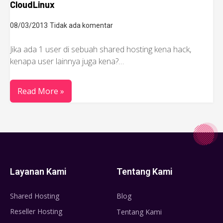
CloudLinux
08/03/2013
Tidak ada komentar
Jika ada 1 user di sebuah shared hosting kena hack,
kenapa user lainnya juga kena?…
Read More »
Layanan Kami
Tentang Kami
Shared Hosting
Blog
Reseller Hosting
Tentang Kami