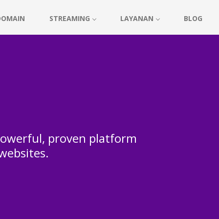
DOMAIN
STREAMING
LAYANAN
BLOG
 powerful, proven platform
 websites.