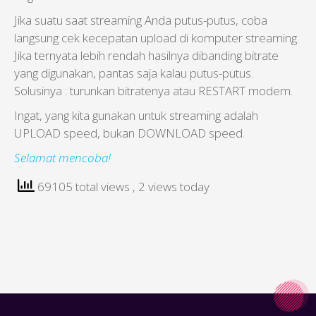
Jika suatu saat streaming Anda putus-putus, coba
langsung cek kecepatan upload di komputer streaming.
Jika ternyata lebih rendah hasilnya dibanding bitrate
yang digunakan, pantas saja kalau putus-putus.
Solusinya : turunkan bitratenya atau RESTART modem.
Ingat, yang kita gunakan untuk streaming adalah
UPLOAD speed, bukan DOWNLOAD speed.
Selamat mencoba!
69105 total views
, 2 views today