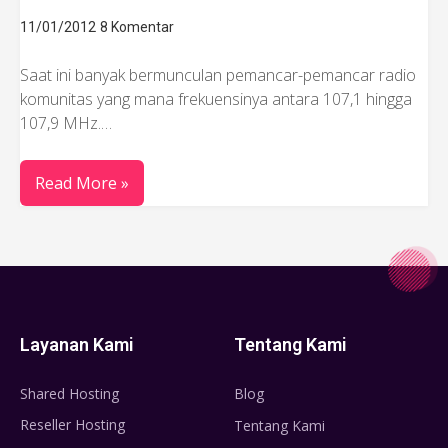
11/01/2012
8 Komentar
Saat ini banyak bermunculan pemancar-pemancar radio
komunitas yang mana frekuensinya antara 107,1 hingga
107,9 MHz.…
Read More »
Layanan Kami
Tentang Kami
Shared Hosting
Blog
Reseller Hosting
Tentang Kami