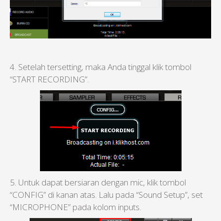
4. Setelah tersetting, maka Anda tinggal klik tombol
“START RECORDING”.
5. Untuk dapat bersiaran dengan mic, klik tombol
“CONFIG” di kanan atas. Lalu pada “Sound Setup”, set
“MICROPHONE” pada kolom inputs.