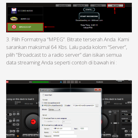
3. Pilih Formatnya “MPEG”. Bitrate terserah Anda. Kami
sarankan maksimal 64 Kbs. Lalu pada kolom “Server”,
pilih “Broadcast to a radio server” dan isikan semua
data streaming Anda seperti contoh di bawah ini :