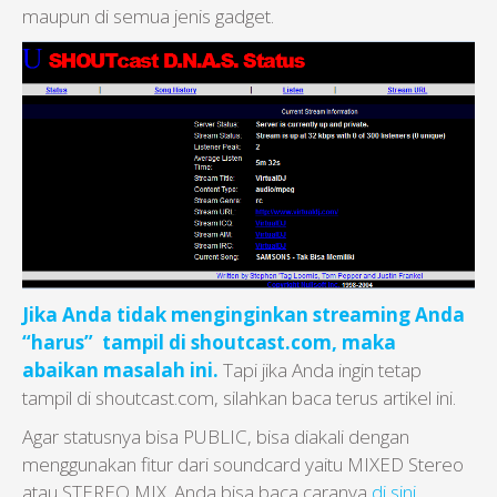
maupun di semua jenis gadget.
Jika Anda tidak menginginkan
streaming Anda
“harus” tampil di shoutcast.com, maka
abaikan masalah ini.
Tapi jika Anda ingin tetap
tampil di shoutcast.com, silahkan baca terus artikel ini.
Agar statusnya bisa PUBLIC, bisa diakali dengan
menggunakan fitur dari soundcard yaitu MIXED Stereo
atau STEREO MIX. Anda bisa baca caranya
di sini
.