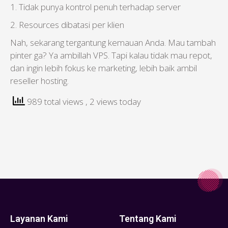
1. Tidak punya kontrol penuh terhadap server
2. Resources dibatasi per klien
Nah, sekarang tergantung kemauan Anda. Mau tambah
pinter ga? Ya ambillah VPS. Tapi kalau tidak mau repot,
dan ingin lebih fokus ke marketing, lebih baik ambil
reseller hosting.
989 total views
, 2 views today
Layanan Kami
Tentang Kami