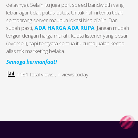
delaynya). Selain itu juga port speed bandwidth yang
lebar agar tidak putus-putus. Untuk hal ini tentu tidak
sembarang server maupun lokasi bisa dipilih. Dan
sudah pasti,
ADA HARGA ADA RUPA
. Jangan mudah
tergiur dengan harga murah, kuota listener yang besar
(oversell), tapi ternyata semua itu cuma jualan kecap
alias trik marketing belaka.
Semoga bermanfaat!
1181 total views
, 1 views today