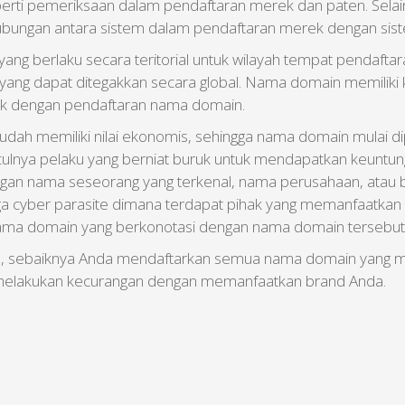
perti pemeriksaan dalam pendaftaran merek dan paten. Selain 
bungan antara sistem dalam pendaftaran merek dengan sis
ng berlaku secara teritorial untuk wilayah tempat pendaftar
ng dapat ditegakkan secara global. Nama domain memiliki k
rek dengan pendaftaran nama domain.
h memiliki nilai ekonomis, sehingga nama domain mulai di
nculnya pelaku yang berniat buruk untuk mendapatkan keunt
 nama seseorang yang terkenal, nama perusahaan, atau bar
 juga cyber parasite dimana terdapat pihak yang memanfaatka
ma domain yang berkonotasi dengan nama domain tersebut
al, sebaiknya Anda mendaftarkan semua nama domain yang me
ang melakukan kecurangan dengan memanfaatkan brand Anda.