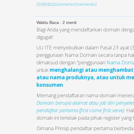
27/09/2022
Comments 0
Comments 0
Waktu Baca :
2
menit
Bagi Anda yang mendaftarkan domain dengan
digugat!
UU ITE menyebutkan dalam Pasal 23 ayat (3
penggunaan Nama Domain secara tanpa hak 
dimaksud dengan “penggunaan
Nama Doma
untuk
menghalangi atau menghambat O
atau nama produknya, atau untuk me
konsumen
.
Memang pendaftaran nama domain mener
Domain berupa alamat atau jati diri penyel
pendaftar pertama (first come first serve)
. Ha
domain ini terletak pada pihak register ya
Dimana Prinsip pendaftar pertama berbeda