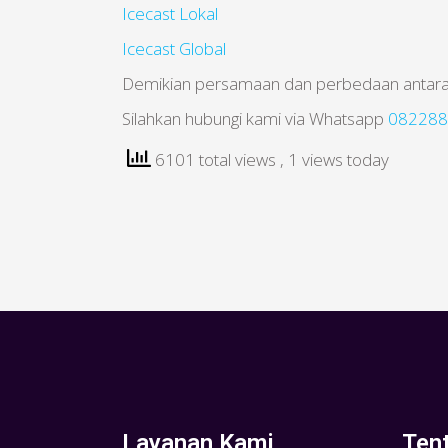
Icecast Lokal
Icecast Global
Demikian persamaan dan perbedaan antara 
Silahkan hubungi kami via Whatsapp
082288
6101 total views
, 1 views today
Layanan Kami
Ten