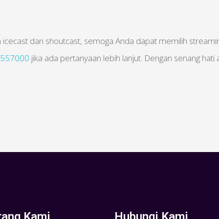
icecast dan shoutcast, semoga Anda dapat memilih streamin
557000
jika ada pertanyaan lebih lanjut. Dengan senang hati
tang Kami
Hubungi Kami