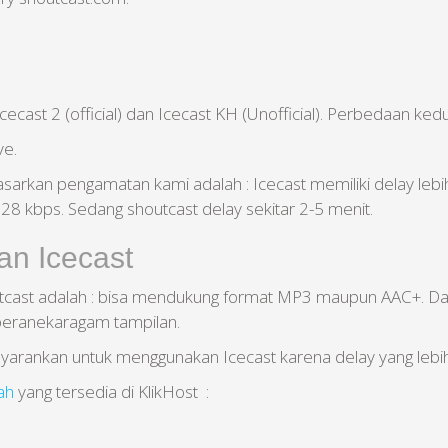
 Icecast 2 (official) dan Icecast KH (Unofficial). Perbedaan ke
ve.
sarkan pengamatan kami adalah : Icecast memiliki delay lebih
 128 kbps. Sedang shoutcast delay sekitar 2-5 menit.
n Icecast
tcast adalah : bisa mendukung format MP3 maupun AAC+. Da
beranekaragam tampilan.
nyarankan untuk menggunakan Icecast karena delay yang lebi
ah
yang tersedia di KlikHost :