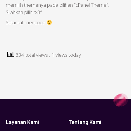
memilih themenya pada pilihan “cPanel Theme”.
Silahkan pilih “x3”.
Selamat mencoba
834 total views
, 1 views today
Layanan Kami
Tentang Kami