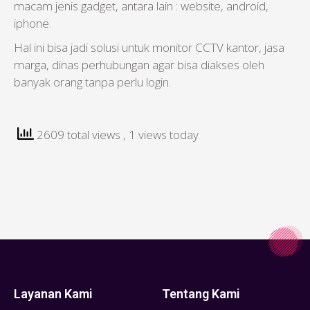
macam jenis gadget, antara lain : website, android,
iphone.
Hal ini bisa jadi solusi untuk monitor CCTV kantor, jasa
marga, dinas perhubungan agar bisa diakses oleh
banyak orang tanpa perlu login.
2609 total views
, 1 views today
Layanan Kami
Tentang Kami