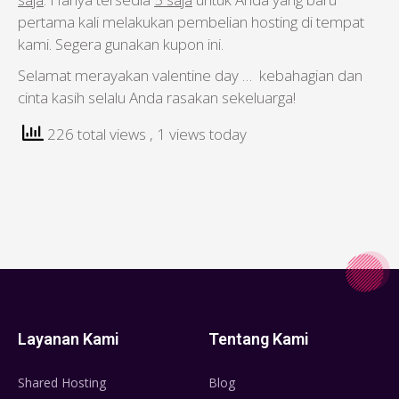
pertama kali melakukan pembelian hosting di tempat
kami. Segera gunakan kupon ini.
Selamat merayakan valentine day … kebahagian dan
cinta kasih selalu Anda rasakan sekeluarga!
226 total views
, 1 views today
Layanan Kami
Tentang Kami
Shared Hosting
Blog