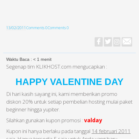
13/02/2011
Comments 0
Comments 0
Waktu Baca :
< 1
menit
Segenap tim KLIKHOST.com mengucapkan :
HAPPY VALENTINE DAY
Di hari kasih sayang ini, kami memberikan promo
diskon 20% untuk setiap pembelian hosting mulai paket
beginner hingga yupiter.
Silahkan gunakan kupon promosi :
valday
Kupon ini hanya berlaku pada tanggal
14 februari 2011
saja
. Hanya tersedia
5 saja
untuk Anda yang baru