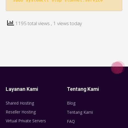
sudo systemctl stop stunnel.service
1195 total views
, 1 views today
Layanan Kami
Tentang Kami
Shared Hosting
Blog
Reseller Hosting
Tentang Kami
Virtual Private Servers
FAQ