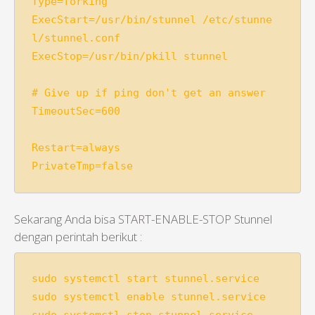
Type=forking

ExecStart=/usr/bin/stunnel /etc/stunne
l/stunnel.conf

ExecStop=/usr/bin/pkill stunnel

# Give up if ping don't get an answer

TimeoutSec=600

Restart=always

PrivateTmp=false
Sekarang Anda bisa START-ENABLE-STOP Stunnel
dengan perintah berikut :
sudo systemctl start stunnel.service

sudo systemctl enable stunnel.service
