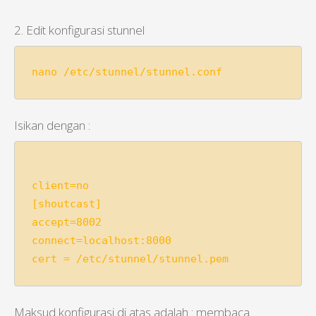
2. Edit konfigurasi stunnel
nano /etc/stunnel/stunnel.conf
Isikan dengan :
client=no

[shoutcast]

accept=8002

connect=localhost:8000

Maksud konfigurasi di atas adalah : membaca