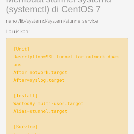
(systemctl) di CentOS 7
nano /lib/systemd/system/stunnel.service
Lalu isikan :
[Unit]

Description=SSL tunnel for network daem
ons

After=network.target

After=syslog.target

[Install]

WantedBy=multi-user.target

Alias=stunnel.target

[Service]
