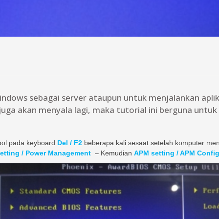
ndows sebagai server ataupun untuk menjalankan aplik
 juga akan menyala lagi, maka tutorial ini berguna untuk
ol pada keyboard
Del / F2
beberapa kali sesaat setelah komputer men
etting / Power Management
– Kemudian
APM setting / APM Config