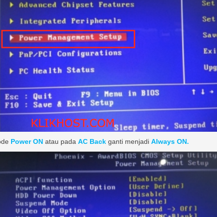
mode
Power ON
atau pada
AC Back
ganti menjadi
Always ON.