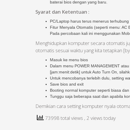
baterai bios dengan yang baru.
Syarat dan Ketentuan :
PC/Laptop harus terus menerus terhubung k
Fitur Menyala Otomatis (seperti menu: AC Ba
Pada percobaan kali ini menggunakan Mobo
Menghidupkan komputer secara otomatis juga
otomatis sesuai waktu yang kita tetapkan [by
Masuk ke menu bios
Dalam menu POWER MANAGEMENT atau POWE
[jam:menit:detik] untuk Auto Turn On, silah
Untuk mencobanya terlebih dulu, setting wa
Save bios and exit
Booting normal komputer seperti biasa dan 
Tunggu saja beberapa saat dan apabila komp
Demikian cara setting komputer nyala otom
73998 total views
, 2 views today