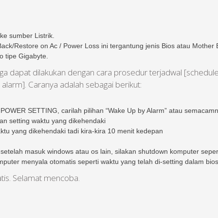
e sumber Listrik.
ck/Restore on Ac / Power Loss ini tergantung jenis Bios atau Mother Bo
 tipe Gigabyte.
 dapat dilakukan dengan cara prosedur terjadwal [schedule
 alarm]. Caranya adalah sebagai berikut:
R SETTING, carilah pilihan “Wake Up by Alarm” atau semacamnya
kan setting waktu yang dikehendaki
ktu yang dikehendaki tadi kira-kira 10 menit kedepan
setelah masuk windows atau os lain, silakan shutdown komputer seperti
uter menyala otomatis seperti waktu yang telah di-setting dalam bios, 
atis. Selamat mencoba.