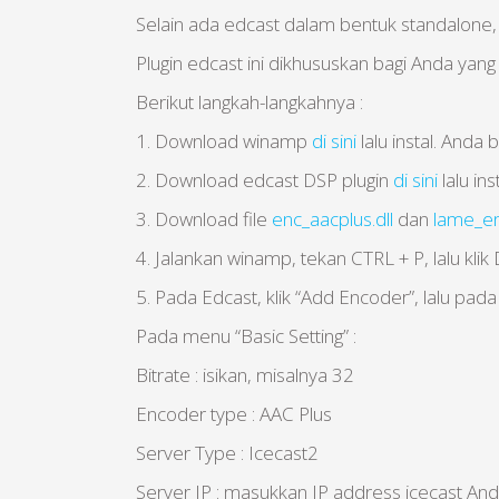
Selain ada edcast dalam bentuk standalone, 
Plugin edcast ini dikhususkan bagi Anda yang
Berikut langkah-langkahnya :
1. Download winamp
di sini
lalu instal. And
2. Download edcast DSP plugin
di sini
lalu inst
3. Download file
enc_aacplus.dll
dan
lame_en
4. Jalankan winamp, tekan CTRL + P, lalu klik 
5. Pada Edcast, klik “Add Encoder”, lalu pada 
Pada menu “Basic Setting” :
Bitrate : isikan, misalnya 32
Encoder type : AAC Plus
Server Type : Icecast2
Server IP : masukkan IP address icecast An