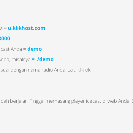
da =
u.klikhost.com
8000
ecast Anda =
demo
Anda, misalnya
= /demo
sesuai dengan nama radio Anda. Lalu klik ok
dah berjalan. Tinggal memasang player icecast di web Anda. 