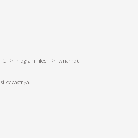
di : C –> Program Files –> winamp).
si icecastnya.