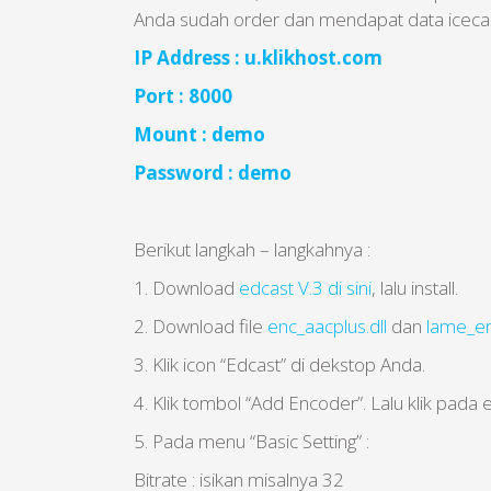
Anda sudah order dan mendapat data icecas
IP Address : u.klikhost.com
Port : 8000
Mount : demo
Password : demo
Berikut langkah – langkahnya :
1. Download
edcast V.3 di sini
, lalu install.
2. Download file
enc_aacplus.dll
dan
lame_en
3. Klik icon “Edcast” di dekstop Anda.
4. Klik tombol “Add Encoder”. Lalu klik pada
5. Pada menu “Basic Setting” :
Bitrate : isikan misalnya 32