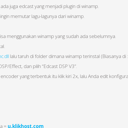
ada juga edcast yang menjadi plugin di winamp.
 ingin memutar lagu-lagunya dari winamp.
a bisa menggunakan winamp yang sudah ada sebelumnya.
al.
c.dll
lalu taruh di folder dimana winamp terinstal (Biasanya 
DSP/Effect, dan pilih “Edcast DSP V3”.
encoder yang terbentuk itu klik kiri 2x, lalu Anda edit konfigura
da =
u.klikhost.com