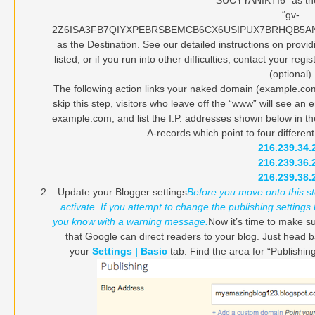
“SUCYYANIKTI6” as t
“gv-
2Z6ISA3FB7QIYXPEBRSBEMCB6CX6USIPUX7BRHQB5AN74U
as the Destination. See our detailed instructions on provi
listed, or if you run into other difficulties, contact your re
(optional)
The following action links your naked domain (example.com
skip this step, visitors who leave off the “www” will see a
example.com, and list the I.P. addresses shown below in the
A-records which point to four differen
216.239.34.
216.239.36.
216.239.38.
Update your Blogger settings
Before you move onto this st
activate. If you attempt to change the publishing settings
you know with a warning message.
Now it’s time to make 
that Google can direct readers to your blog. Just head 
your
Settings | Basic
tab. Find the area for “Publishin