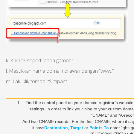
k. Klik link seperti pada gambar
l. Masukkan nama domain di awali dengan “www.”
m. Lalu klik tombol “Simpan”
Find the control panel on your domain registrar’s webs
settings. In order to link your blog to your custom domai
“CNAME” and “A-reco
Add two CNAME records. For the first CNAME, where it s
it says
Destination
,
Target
or
Points To
enter “ghs.g