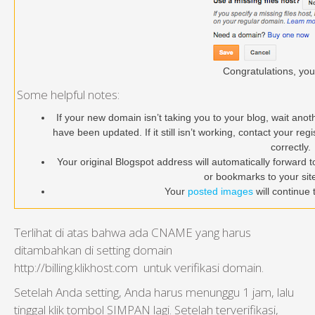
Congratulations, you’
Some helpful notes:
If your new domain isn’t taking you to your blog, wait ano
have been updated. If it still isn’t working, contact your r
correctly.
Your original Blogspot address will automatically forward 
or bookmarks to your site 
Your
posted images
will continue 
Terlihat di atas bahwa ada CNAME yang harus
ditambahkan di setting domain
http://billing.klikhost.com untuk verifikasi domain.
Setelah Anda setting, Anda harus menunggu 1 jam, lalu
tinggal klik tombol SIMPAN lagi. Setelah terverifikasi,