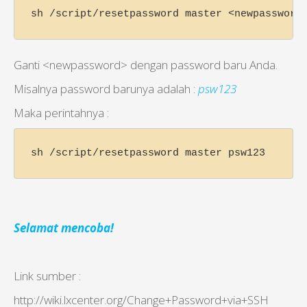
sh /script/resetpassword master <newpassword
Ganti <newpassword> dengan password baru Anda.
Misalnya password barunya adalah :
psw123
Maka perintahnya :
sh /script/resetpassword master psw123
Selamat mencoba!
Link sumber :
http://wiki.lxcenter.org/Change+Password+via+SSH