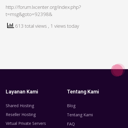
http://forum.lxcenter.org/index.php?
t=msg&goto=92398&
613 total views
, 1 views today
Layanan Kami
Tentang Kami
Shared Hosting
Blog
Reseller Hosting
Tentang Kami
Virtual Private Servers
FAQ