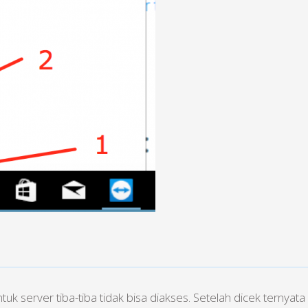
k server tiba-tiba tidak bisa diakses. Setelah dicek ternya