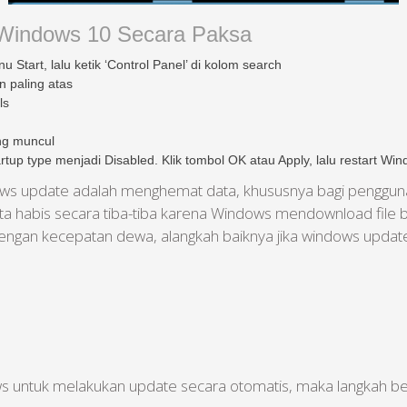
Windows 10 Secara Paksa
 Start, lalu ketik ‘Control Panel’ di kolom search
n paling atas
ls
ang muncul
tup type menjadi Disabled. Klik tombol OK atau Apply, lalu restart Win
ows update adalah menghemat data, khususnya bagi pengguna
ta habis secara tiba-tiba karena Windows mendownload file 
ngan kecepatan dewa, alangkah baiknya jika windows update 
ws untuk melakukan update secara otomatis, maka langkah beri