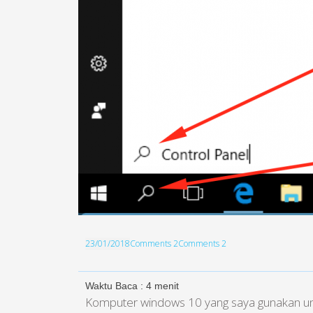
23/01/2018
Comments 2
Comments 2
Waktu Baca :
4
menit
Komputer windows 10 yang saya gunakan untu