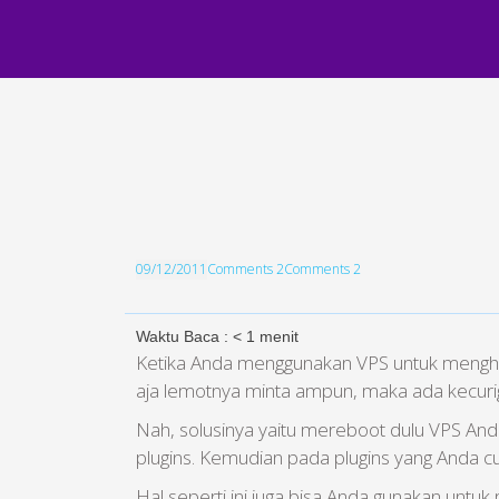
09/12/2011
Comments 2
Comments 2
Waktu Baca :
< 1
menit
Ketika Anda menggunakan VPS untuk menghos
aja lemotnya minta ampun, maka ada kecuri
Nah, solusinya yaitu mereboot dulu VPS Anda
plugins. Kemudian pada plugins yang Anda cur
Hal seperti ini juga bisa Anda gunakan untu