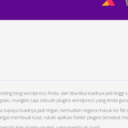
ting blog wordpress Anda, dan tiba-tiba loadnya jadi tingg
gaan, mungkin saja sebuah plugins wordpress yang Anda gu
 supaya loadnya jadi ringan, kemudian segera masuk ke file 
igai membuat load, rubah aplikasi folder plugins tersebut me
k mendisable plugins-plugins yang membuat crash.