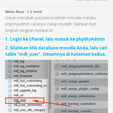
Waktu Baca :
< 1
menit
Untuk merubah password admin moodle melalui
phpmyadmin caranya cukup mudah. Silahkan ikuti
langkah-langkah berikut ini :
1. Login ke cPanel, lalu masuk ke phpMyAdmin
2. Silahkan klik database moodle Anda, lalu cari
table “mdl_user”. Umumnya di halaman kedua.