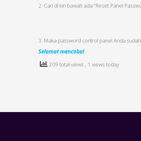
2. Cari di kiri bawah ada “Reset Panel Pas
3. Maka password control panel Anda sudah
Selamat mencoba!
209 total views
, 1 views today