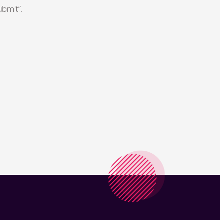
bmit”.