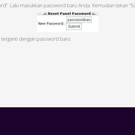
sword”. Lalu masukkan password baru Anda. Kemudian tekan “Su
 terganti dengan password baru.