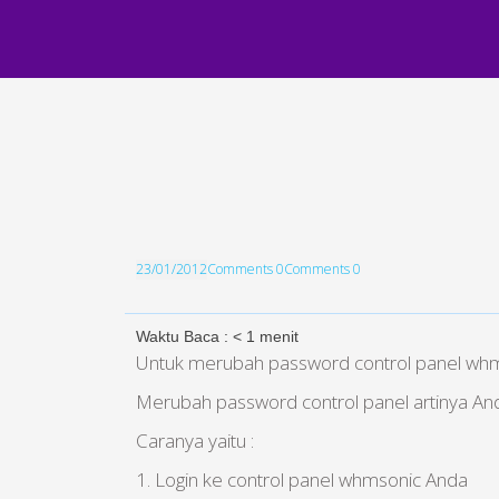
23/01/2012
Comments 0
Comments 0
Waktu Baca :
< 1
menit
Untuk merubah password control panel whm
Merubah password control panel artinya An
Caranya yaitu :
1. Login ke control panel whmsonic Anda