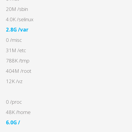
20M /sbin
4.0K /selinux
2.8G /var
0 /misc
31M /etc
788K /tmp
404M /root
12K /vz
0 /proc
48K /home
6.0G /