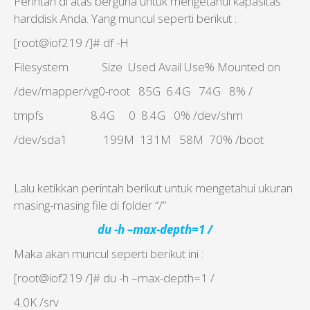
Perintah di atas berguna untuk mengetahui kapasitas
harddisk Anda. Yang muncul seperti berikut :
[root@iof219 /]# df -H
Filesystem Size Used Avail Use% Mounted on
/dev/mapper/vg0-root 85G 6.4G 74G 8% /
tmpfs 8.4G 0 8.4G 0% /dev/shm
/dev/sda1 199M 131M 58M 70% /boot
Lalu ketikkan perintah berikut untuk mengetahui ukuran
masing-masing file di folder “/”
du -h –max-depth=1 /
Maka akan muncul seperti berikut ini :
[root@iof219 /]# du -h –max-depth=1 /
4.0K /srv