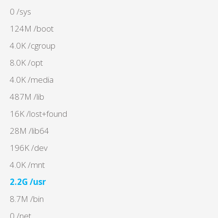
0 /sys
124M /boot
4.0K /cgroup
8.0K /opt
4.0K /media
487M /lib
16K /lost+found
28M /lib64
196K /dev
4.0K /mnt
2.2G /usr
8.7M /bin
0 /net