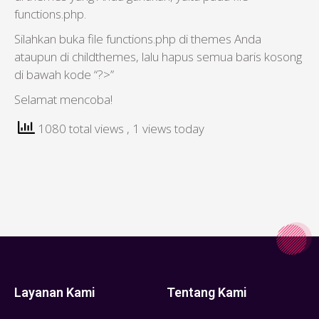
functions.php.
Silahkan buka file functions.php di themes Anda
ataupun di childthemes, lalu hapus semua baris kosong
di bawah kode “?>”
Selamat mencoba!
1080 total views
, 1 views today
Layanan Kami
Tentang Kami