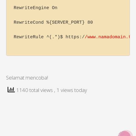
RewriteEngine On

RewriteCond %{SERVER_PORT} 80

RewriteRule ^(.*)$ https:/
/www.namadomain.tl
Selamat mencoba!
1140 total views
, 1 views today