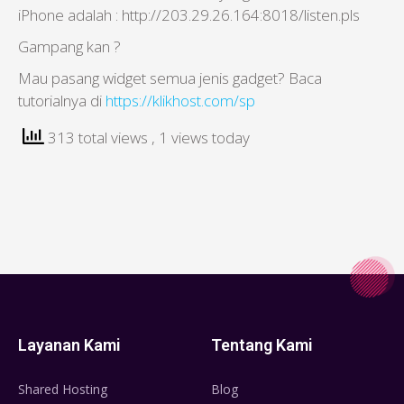
iPhone adalah : http://203.29.26.164:8018/listen.pls
Gampang kan ?
Mau pasang widget semua jenis gadget? Baca
tutorialnya di
https://klikhost.com/sp
313 total views
, 1 views today
Layanan Kami
Tentang Kami
Shared Hosting
Blog