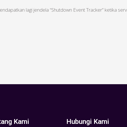
endapatkan lagi jendela “Shutdown Event Tracker” ketika serve
tang Kami
Hubungi Kami