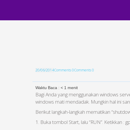
20/06/2014
Comments 0
Comments 0
Waktu Baca :
< 1
menit
Bagi Anda yang menggunakan windows serve
windows mati mendadak. Mungkin hal ini san
Berikut langkah-langkah mematikan “shutdown
1. Buka tombol Start, lalu “RUN”. Ketikkan : 