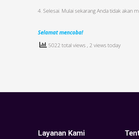
4. Selesai. Mulai sekarang Anda tidak akan m
Selamat mencoba!
5022 total views
, 2 views today
Layanan Kami
Ten