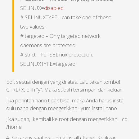
SELINUX=
disabled
# SELINUXTYPE= can take one of these
two values:
# targeted – Only targeted network
daemons are protected.
# strict – Full SELinux protection.
SELINUXTYPE=targeted
Edit sesuai dengan yang di atas. Lalu tekan tombol
CTRL+X, pilih “y”. Maka sudah tersimpan dan keluar.
Jika perintah nano tidak bisa, maka Anda harus instal
dulu nano dengan mengetikkan : yum install nano
Jika sudah, kembali ke root dengan mengetikkan : cd
/home
4. Sekarang saatnya untuk install cPanel. Ketikkan