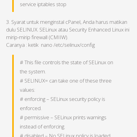
service iptables stop
3. Syarat untuk menginstal cPanel, Anda harus matikan
dulu SELINUX. SELinux atau Security Enhanced Linux ini
mirip-mirip firewall (CMIIW).
Caranya : ketik nano /etc/selinux/config
# This file controls the state of SELinux on
the system.
# SELINUX= can take one of these three
values:
# enforcing – SELinux security policy is
enforced.
# permissive – SELinux prints warnings
instead of enforcing.
# disabled – No SELinux policy is loaded.