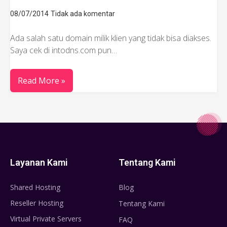
08/07/2014
Tidak ada komentar
Ada salah satu domain milik klien yang tidak bisa diakses.
Saya cek di intodns.com pun…
Read More »
Layanan Kami
Tentang Kami
Shared Hosting
Blog
Reseller Hosting
Tentang Kami
Virtual Private Servers
FAQ