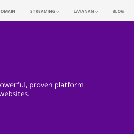
DOMAIN
STREAMING
LAYANAN
BLOG
 powerful, proven platform
 websites.