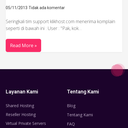
05/11/2013
Tidak ada komentar
Seringkali tim support klikhost.com menerima komplain
seperti di bawah ini : User : "Pak, kok…
Read More »
Layanan Kami
Tentang Kami
Shared Hosting
Blog
Reseller Hosting
Tentang Kami
Virtual Private Servers
FAQ