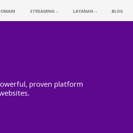
DOMAIN
STREAMING
LAYANAN
BLOG
 powerful, proven platform
 websites.