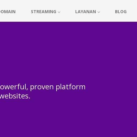
DOMAIN
STREAMING
LAYANAN
BLOG
 powerful, proven platform
 websites.