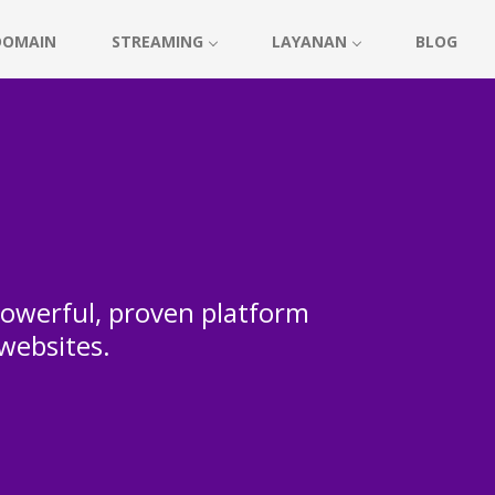
DOMAIN
STREAMING
LAYANAN
BLOG
 powerful, proven platform
 websites.