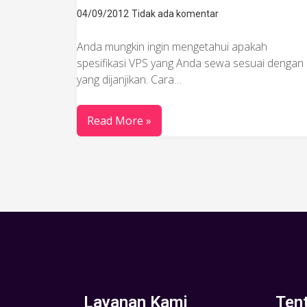
04/09/2012
Tidak ada komentar
Anda mungkin ingin mengetahui apakah
spesifikasi VPS yang Anda sewa sesuai dengan
yang dijanjikan. Cara…
Read More »
Layanan Kami
Ten