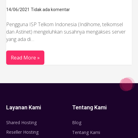
14/06/2021
Tidak ada komentar
Pengguna ISP Telkom Indonesia (Indihome, telkomsel
dan Astinet) mengeluhkan susahnya mengakses server
yang ada di…
Read More »
Layanan Kami
Tentang Kami
Shared Hosting
Blog
Reseller Hosting
Tentang Kami