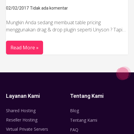
02/02/2017
Tidak ada komentar
Mungkin Anda sedang membuat table pricing
menggunakan drag & drop plugin seperti Unyson ? Tapi…
Read More »
Layanan Kami
Tentang Kami
Shared Hosting
Blog
Reseller Hosting
Tentang Kami
Virtual Private Servers
FAQ