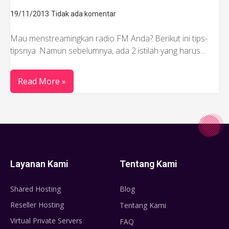
19/11/2013
Tidak ada komentar
Mau menstreamingkan radio FM Anda? Berikut ini tips-
tipsnya. Namun sebelumnya, ada 2 istilah yang harus…
Read More »
Layanan Kami
Tentang Kami
Shared Hosting
Blog
Reseller Hosting
Tentang Kami
Virtual Private Servers
FAQ