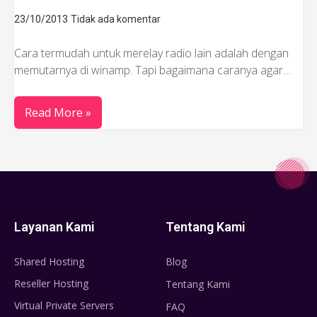
23/10/2013
Tidak ada komentar
Cara termudah untuk merelay radio lain adalah dengan
memutarnya di winamp. Tapi bagaimana caranya agar…
Read More »
Layanan Kami
Tentang Kami
Shared Hosting
Blog
Reseller Hosting
Tentang Kami
Virtual Private Servers
FAQ