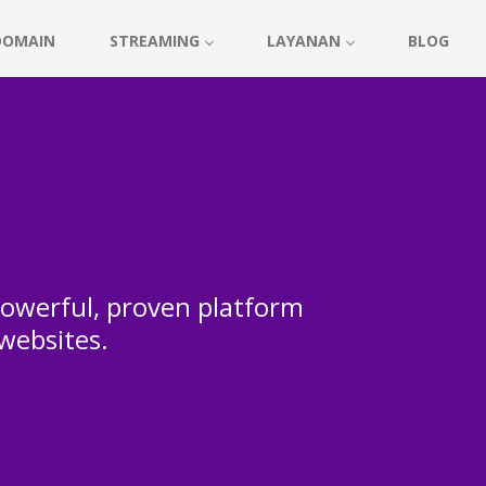
DOMAIN
STREAMING
LAYANAN
BLOG
 powerful, proven platform
 websites.