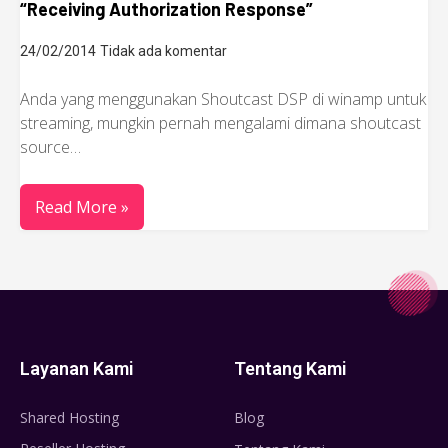
“Receiving Authorization Response”
24/02/2014
Tidak ada komentar
Anda yang menggunakan Shoutcast DSP di winamp untuk
streaming, mungkin pernah mengalami dimana shoutcast
source…
Read More »
Layanan Kami
Tentang Kami
Shared Hosting
Blog