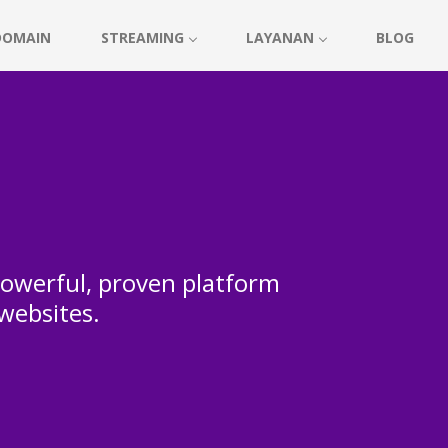
DOMAIN
STREAMING
LAYANAN
BLOG
 powerful, proven platform
 websites.