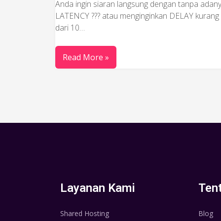
Anda ingin siaran langsung dengan tanpa adan
LATENCY ??? atau menginginkan DELAY kurang
dari 10…
Read More »
Layanan Kami
Ten
Shared Hosting
Blog