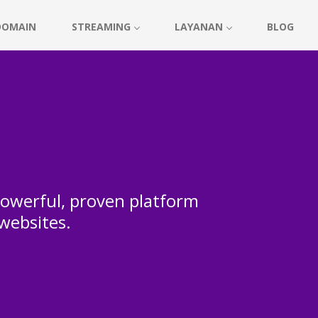
DOMAIN
STREAMING
LAYANAN
BLOG
 powerful, proven platform
 websites.