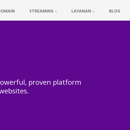
DOMAIN
STREAMING
LAYANAN
BLOG
 powerful, proven platform
 websites.